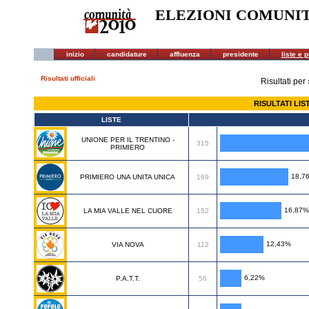
ELEZIONI COMUNI
inizio
candidature
affluenza
presidente
liste e 
Risultati ufficiali
Risultati per
RISULTATI LI
LISTE
UNIONE PER IL TRENTINO -
315
PRIMIERO
18,7
PRIMIERO UNA UNITA UNICA
169
16,87%
LA MIA VALLE NEL CUORE
152
12,43%
VIA NOVA
112
6,22%
P.A.T.T.
56